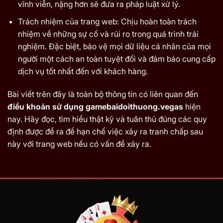
vĩnh viễn, nặng hơn sẽ đưa ra pháp luật xử lý.
Trách nhiệm của trang web: Chịu hoàn toàn trách
nhiệm về những sự cố và rủi ro trong quá trình trải
nghiệm. Đặc biệt, bảo vệ mọi dữ liệu cá nhân của mọi
người một cách an toàn tuyệt đối và đảm bảo cung cấp
dịch vụ tốt nhất đến với khách hàng.
Bài viết trên đây là toàn bộ thông tin có liên quan đến
điều khoản sử dụng gamebaidoithuong.vegas
hiện
nay. Hãy đọc, tìm hiểu thật kỹ và tuân thủ đúng các quy
định được để ra để hạn chế việc xảy ra tranh chấp sau
này với trang web nếu có vấn đề xảy ra.