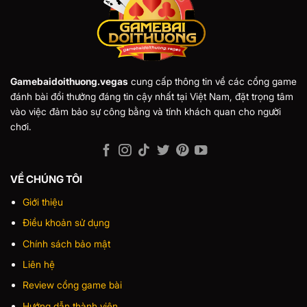
Gamebaidoithuong.vegas
cung cấp thông tin về các cổng game
đánh bài đổi thưởng đáng tin cậy nhất tại Việt Nam, đặt trọng tâm
vào việc đảm bảo sự công bằng và tính khách quan cho người
chơi.
VỀ CHÚNG TÔI
Giới thiệu
Điều khoản sử dụng
Chính sách bảo mật
Liên hệ
Review cổng game bài
Hướng dẫn thành viên