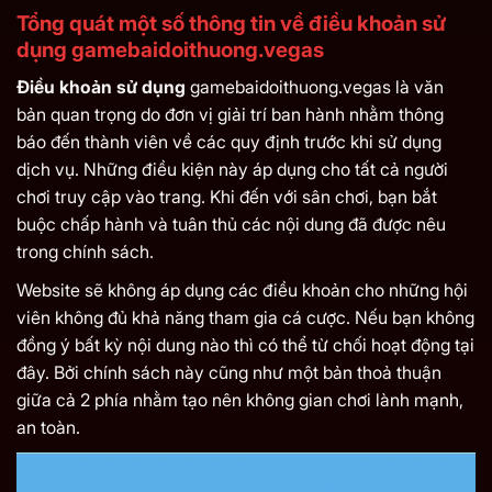
Tổng quát một số thông tin về điều khoản sử
dụng gamebaidoithuong.vegas
Điều khoản sử dụng
gamebaidoithuong.vegas là văn
bản quan trọng do đơn vị giải trí ban hành nhằm thông
báo đến thành viên về các quy định trước khi sử dụng
dịch vụ. Những điều kiện này áp dụng cho tất cả người
chơi truy cập vào trang. Khi đến với sân chơi, bạn bắt
buộc chấp hành và tuân thủ các nội dung đã được nêu
trong chính sách.
Website sẽ không áp dụng các điều khoản cho những hội
viên không đủ khả năng tham gia cá cược. Nếu bạn không
đồng ý bất kỳ nội dung nào thì có thể từ chối hoạt động tại
đây. Bởi chính sách này cũng như một bản thoả thuận
giữa cả 2 phía nhằm tạo nên không gian chơi lành mạnh,
an toàn.