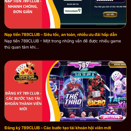
Nạp tiền 789CLUB – Siêu tốc, an toàn, nhiều ưu đãi hấp dẫn
Nạp tiền 789CLUB – Một trong những vấn đề được nhiều game
thủ quan tâm khi...
Đăng ký 789CLUB – Các bước tạo tài khoản hội viên mới