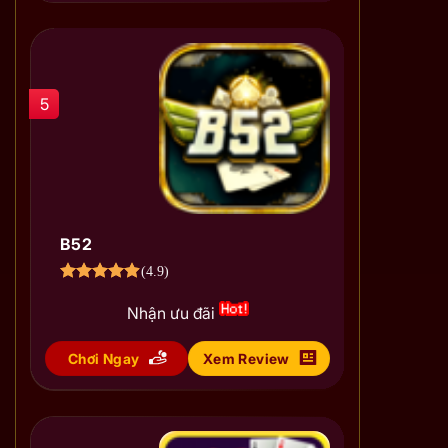
5
B52
(4.9)
Nhận ưu đãi
Chơi Ngay
Xem Review