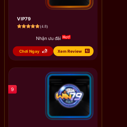
VIP79
(4.8)
Nhận ưu đãi
Chơi Ngay
Xem Review
9