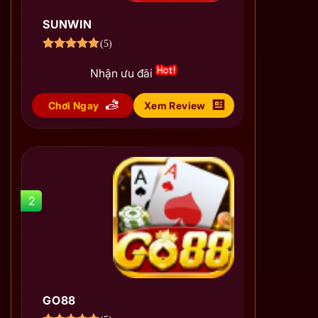
SUNWIN
(5)
Nhận ưu đãi
Chơi Ngay
Xem Review
2
GO88