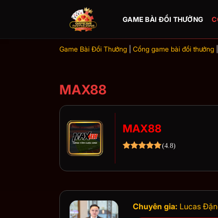
Skip
to
GAME BÀI ĐỔI THƯỞNG
C
content
Game Bài Đổi Thưởng
|
Cổng game bài đổi thưởng
MAX88
MAX88
(4.8)
Chuyên gia:
Lucas Đặn