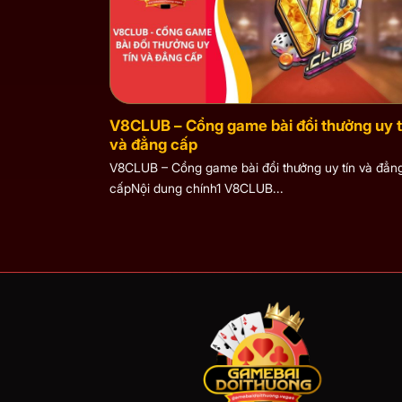
p nhất
V8CLUB – Cổng game bài đổi thưởng uy t
và đẳng cấp
 dành cho
V8CLUB – Cổng game bài đổi thưởng uy tín và đẳn
..
cấpNội dung chính1 V8CLUB...