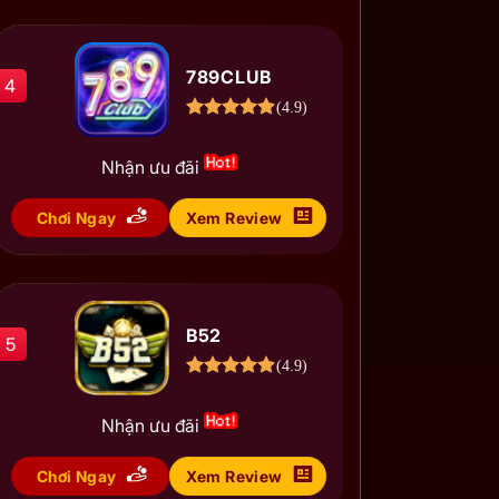
789CLUB
4
(4.9)
Nhận ưu đãi
Chơi Ngay
Xem Review
B52
5
(4.9)
Nhận ưu đãi
Chơi Ngay
Xem Review