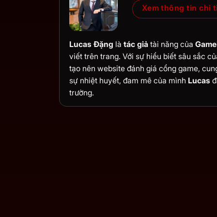
Xem thông tin chi t
Lucas Đặng
là
tác giả
tài năng của
Gameb
viết trên trang. Với sự hiểu biết sâu sắc 
tạo nên website đánh giá cổng game, cung
sự nhiệt huyết, đam mê của mình
Lucas
đ
trường.