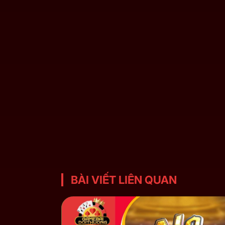
BÀI VIẾT LIÊN QUAN