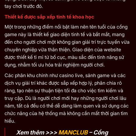
tay chơi trước đó.
Thiết kế được sắp xếp tinh tế khoa học
Một trong những điểm nổi bật làm nên tên tuổi của cổng
game này là thiết kế giao diện tinh tế và bắt mắt, mang
đến cho người chơi một không gian giải trí trực tuyến vừa
chuyên nghiệp vừa thân thiện. Giao diện của website
được thiết kế tỉ mỉ từ bố cục, màu sắc đến tính năng sử
dụng, nhằm tối ưu hóa trải nghiệm người chơi.
Các phân khu chính như casino live, sảnh game và các
dịch vụ giải trí khác được sắp xếp hợp lý, phân chia rõ
ràng, tạo nên sự thuận tiện tối đa cho việc tìm kiếm và
truy cập. Dù là người chơi mới hay những người chơi lâu
năm, tất cả đều có thể dễ dàng làm quen và sử dụng các
chức năng của hệ thống mà không cần mất thời gian tìm
hiểu.
Xem thêm >>>
MANCLUB
– Cổng