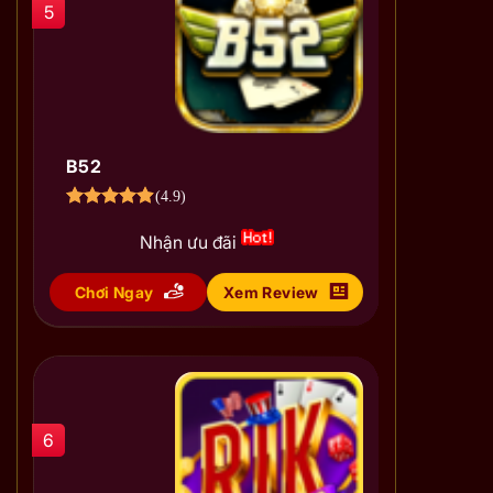
5
B52
(4.9)
Nhận ưu đãi
Chơi Ngay
Xem Review
6