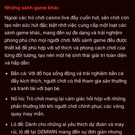
Những sảnh game khác
Ngoài các trò chơi casino live đầy cuốn hút, sân chơi còn
tạo nên sức hút đặc biệt nhờ việc cung cấp một loạt các
sảnh game khác, mang đến sự đa dạng và trải nghiệm
phong phú cho mọi người chơi. Mỗi sảnh game đều được
thiết kế để phù hợp với sở thích và phong cách chơi của
từng đối tượng, tạo nên một hệ sinh thái giải trí toàn diện
và hấp dẫn:
Bắn cá: Với đồ họa sống động và trải nghiệm bắn cá
đầy kích thích, người chơi có thể tham gia săn thưởng
và tranh tài với bạn bè.
Nổ hũ: Trò chơi mang lại cảm giác hồi hộp với những
phần thưởng lớn khi người chơi chinh phục các vòng
quay may mắn.
Lô đề: Dành cho những ai yêu thích dự đoán và may
rủi, lô đề tại GEMWIN mang đến sự đơn giản nhưng