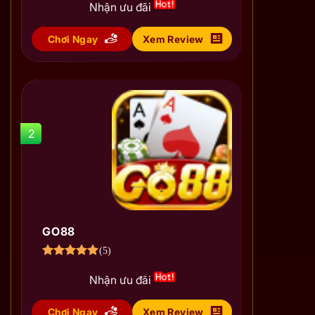
Nhận ưu đãi
Chơi Ngay
Xem Review
2
GO88
(5)
Nhận ưu đãi
Chơi Ngay
Xem Review