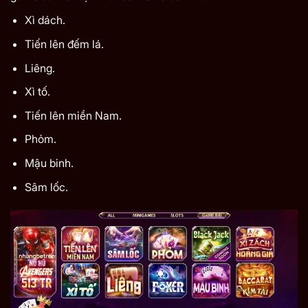
Xì dách.
Tiến lên đếm lá.
Liêng.
Xì tố.
Tiến lên miền Nam.
Phỏm.
Mậu binh.
Sâm lốc.