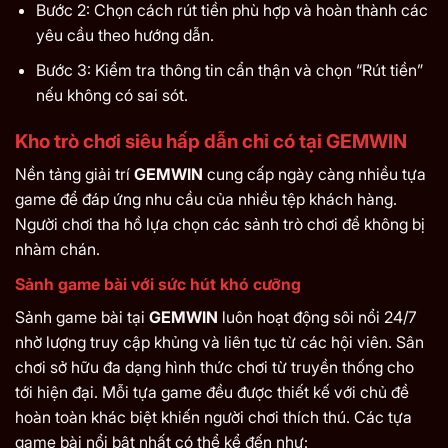
Bước 2: Chọn cách rút tiền phù hợp và hoàn thành các
yêu cầu theo hướng dẫn.
Bước 3: Kiểm tra thông tin cẩn thận và chọn “Rút tiền”
nếu không có sai sót.
Kho trò chơi siêu hấp dẫn chỉ có tại GEMWIN
Nền tảng giải trí
GEMWIN
cung cấp ngày càng nhiều tựa
game để đáp ứng nhu cầu của nhiều tệp khách hàng.
Người chơi tha hồ lựa chọn các sảnh trò chơi để không bị
nhàm chán.
Sảnh game bài với sức hút khó cưỡng
Sảnh game bài tại
GEMWIN
luôn hoạt động sôi nổi 24/7
nhờ lượng truy cập khủng và liên tục từ các hội viên. Sân
chơi sở hữu đa dạng hình thức chơi từ truyền thống cho
tới hiện đại. Mỗi tựa game đều được thiết kế với chủ đề
hoàn toàn khác biệt khiến người chơi thích thú. Các tựa
game bài nổi bật nhất có thể kể đến như: