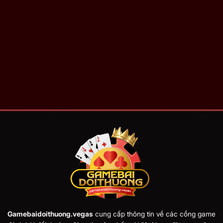
Gamebaidoithuong.vegas
cung cấp thông tin về các cổng game