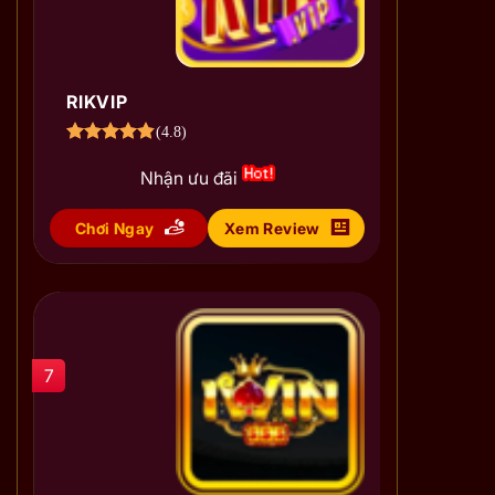
RIKVIP
(4.8)
Nhận ưu đãi
Chơi Ngay
Xem Review
7