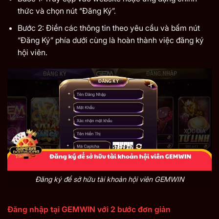
thức và chọn nút “Đăng Ký”.
Bước 2: Điền các thông tin theo yêu cầu và bấm nút
“Đăng Ký” phía dưới cùng là hoàn thành việc đăng ký
hội viên.
Đăng ký để sở hữu tài khoản hội viên GEMWIN
Đăng nhập tại GEMWIN với 2 bước đơn giản