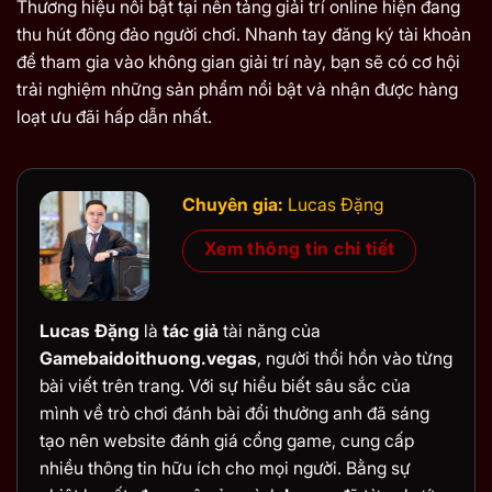
Thương hiệu nổi bật tại nền tảng giải trí online hiện đang
thu hút đông đảo người chơi. Nhanh tay đăng ký tài khoản
để tham gia vào không gian giải trí này, bạn sẽ có cơ hội
trải nghiệm những sản phẩm nổi bật và nhận được hàng
loạt ưu đãi hấp dẫn nhất.
Chuyên gia:
Lucas Đặng
Xem thông tin chi tiết
Lucas Đặng
là
tác giả
tài năng của
Gamebaidoithuong.vegas
, người thổi hồn vào từng
bài viết trên trang. Với sự hiểu biết sâu sắc của
mình về trò chơi đánh bài đổi thưởng anh đã sáng
tạo nên website đánh giá cổng game, cung cấp
nhiều thông tin hữu ích cho mọi người. Bằng sự