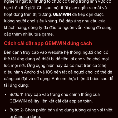
nghiêm ngặt từ những tổ chức có tiếng trong lĩnh vực cờ
bạc trên thế giới. Chỉ sau một thời gian ngắn ra mắt và
hoạt động trên thị trường,
GEMWIN
đã tiếp cận được
lượng người chơi siêu khủng. Để đáp ứng nhu cầu của
khách hàng, công ty đã đầu tư nguồn vốn khủng để cung
cấp thêm nhiều tựa game.
Cách cài đặt app GEMWIN đúng cách
Bên cạnh truy cập vào website hệ thống, người chơi có
thể tải ứng dụng về thiết bị để tiện lợi cho việc chơi mọi
lúc mọi nơi. Ứng dụng hiện nay đã có mặt trên cả 2 hệ
điều hành Android và IOS nên tất cả người chơi có thể dễ
dàng cài đặt và sử dụng. Anh em thực hiện 4 bước sau để
tải ứng dụng:
Bước 1: Truy cập vào trang chủ chính thống của
GEMWIN để lấy liên kết cài đặt app an toàn.
Bước 2: Chọn phiên bản ứng dụng tương xứng với thiết
bị đang sử dụng.