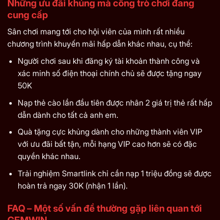
Những ưu đãi khủng mà cổng trò chơi đang
cung cấp
Sân chơi mang tới cho hội viên của mình rất nhiều
chương trình khuyến mãi hấp dẫn khác nhau, cụ thể:
Người chơi sau khi đăng ký tài khoản thành công và
xác minh số điện thoại chính chủ sẽ được tặng ngay
50K
Nạp thẻ cào lần đầu tiên được nhân 2 giá trị thẻ rất hấp
dẫn dành cho tất cả anh em.
Quà tặng cực khủng dành cho những thành viên VIP
với ưu đãi bất tận, mỗi hạng VIP cao hơn sẽ có đặc
quyền khác nhau.
Trải nghiệm Smartlink chỉ cần nạp 1 triệu đồng sẽ được
hoàn trả ngay 30K (nhận 1 lần).
FAQ – Một số vấn đề thường gặp liên quan tới
GEMWIN