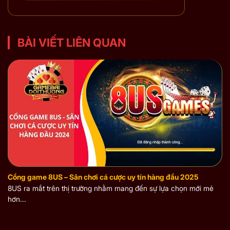
BÀI VIẾT LIÊN QUAN
Cổng game 8US – Sân chơi cá cược uy tín hàng đầu 2025
8US ra mắt trên thị trường nhằm mang đến sự lựa chọn mới mẻ
hơn...