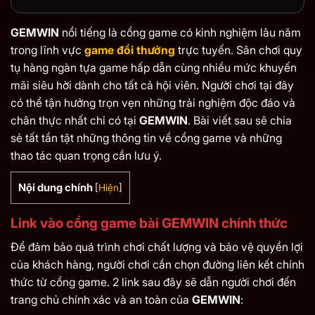
GEMWIN
nổi tiếng là cổng game có kinh nghiệm lâu năm
trong lĩnh vực
game đổi thưởng
trực tuyến. Sân chơi quy
tụ hàng ngàn tựa game hấp dẫn cùng nhiều mức khuyến
mãi siêu hời dành cho tất cả hội viên. Người chơi tại đây
có thể tận hưởng trọn vẹn những trải nghiệm độc đáo và
chân thực nhất chỉ có tại
GEMWIN
. Bài viết sau sẽ chia
sẻ tất tần tật những thông tin về cổng game và những
thao tác quan trọng cần lưu ý.
Nội dung chính
[
Hiện
]
Link vào cổng game bài GEMWIN chính thức
Để đảm bảo quá trình chơi chất lượng và bảo vệ quyền lợi
của khách hàng, người chơi cần chọn đường liên kết chính
thức từ cổng game. 2 link sau đây sẽ dẫn người chơi đến
trang chủ chính xác và an toàn của
GEMWIN
: