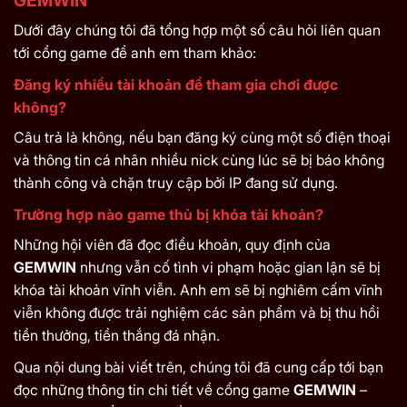
Dưới đây chúng tôi đã tổng hợp một số câu hỏi liên quan
tới cổng game để anh em tham khảo:
Đăng ký nhiều tài khoản để tham gia chơi được
không?
Câu trả là không, nếu bạn đăng ký cùng một số điện thoại
và thông tin cá nhân nhiều nick cùng lúc sẽ bị báo không
thành công và chặn truy cập bởi IP đang sử dụng.
Trường hợp nào game thủ bị khóa tài khoản?
Những hội viên đã đọc điều khoản, quy định của
GEMWIN
nhưng vẫn cố tình vi phạm hoặc gian lận sẽ bị
khóa tài khoản vĩnh viễn. Anh em sẽ bị nghiêm cấm vĩnh
viễn không được trải nghiệm các sản phẩm và bị thu hồi
tiền thưởng, tiền thắng đá nhận.
Qua nội dung bài viết trên, chúng tôi đã cung cấp tới bạn
đọc những thông tin chi tiết về cổng game
GEMWIN
–