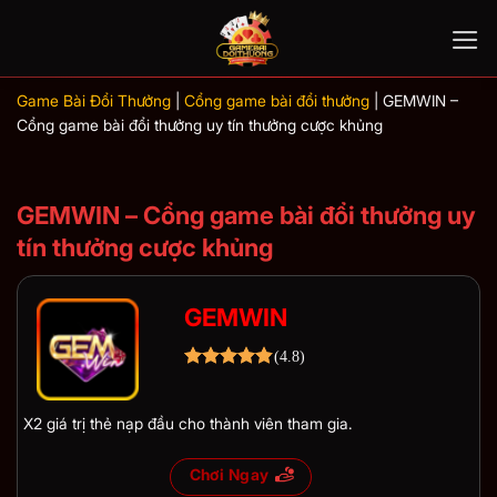
Skip
to
content
Game Bài Đổi Thưởng
|
Cổng game bài đổi thưởng
|
GEMWIN –
Cổng game bài đổi thưởng uy tín thưởng cược khủng
GEMWIN – Cổng game bài đổi thưởng uy
tín thưởng cược khủng
GEMWIN
(4.8)
X2 giá trị thẻ nạp đầu cho thành viên tham gia.
Chơi Ngay