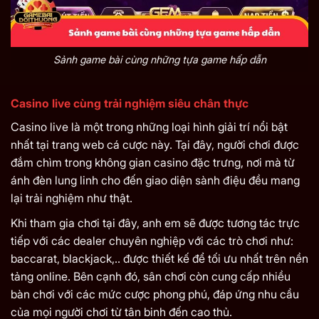
Sảnh game bài cùng những tựa game hấp dẫn
Casino live cùng trải nghiệm siêu chân thực
Casino live là một trong những loại hình giải trí nổi bật
nhất tại trang web cá cược này. Tại đây, người chơi được
đắm chìm trong không gian casino đặc trưng, nơi mà từ
ánh đèn lung linh cho đến giao diện sành điệu đều mang
lại trải nghiệm như thật.
Khi tham gia chơi tại đây, anh em sẽ được tương tác trực
tiếp với các dealer chuyên nghiệp với các trò chơi như:
baccarat, blackjack,.. được thiết kế để tối ưu nhất trên nền
tảng online. Bên cạnh đó, sân chơi còn cung cấp nhiều
bàn chơi với các mức cược phong phú, đáp ứng nhu cầu
của mọi người chơi từ tân binh đến cao thủ.