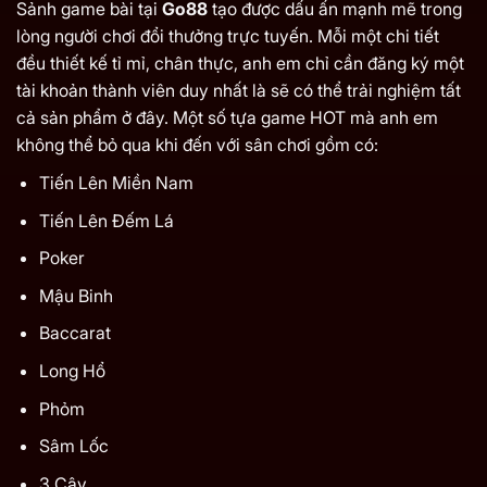
Sảnh game bài tại
Go88
tạo được dấu ấn mạnh mẽ trong
lòng người chơi đổi thưởng trực tuyến. Mỗi một chi tiết
đều thiết kế tỉ mỉ, chân thực, anh em chỉ cần đăng ký một
tài khoản thành viên duy nhất là sẽ có thể trải nghiệm tất
cả sản phẩm ở đây. Một số tựa game HOT mà anh em
không thể bỏ qua khi đến với sân chơi gồm có:
Tiến Lên Miền Nam
Tiến Lên Đếm Lá
Poker
Mậu Binh
Baccarat
Long Hổ
Phỏm
Sâm Lốc
3 Cây