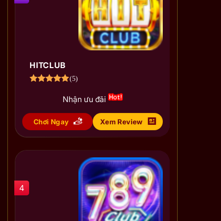
HITCLUB
(5)
Nhận ưu đãi
Chơi Ngay
Xem Review
4