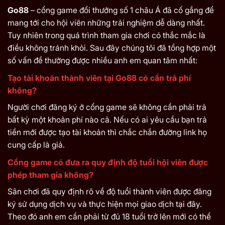
Go88
– cổng game đổi thưởng số 1 châu Á đã cố gắng để
mang tới cho hội viên những trải nghiệm dễ dàng nhất.
Tuy nhiên trong quá trình tham gia chơi có thắc mắc là
điều không tránh khỏi. Sau đây chúng tôi đã tổng hợp một
số vấn đề thường được nhiều anh em quan tâm nhất:
Tạo tài khoản thành viên tại Go88 có cần trả phí
không?
Người chơi đăng ký ở cổng game sẽ không cần phải trả
bất kỳ một khoản phí nào cả. Nếu có ai yêu cầu bạn trả
tiền mới được tạo tài khoản thì chắc chắn đường link họ
cung cấp là giả.
Cổng game có đưa ra quy định độ tuổi hội viên được
phép tham gia không?
Sân chơi đã quy định rõ về độ tuổi thành viên được đăng
ký sử dụng dịch vụ và thực hiện mọi giao dịch tại đây.
Theo đó anh em cần phải từ đủ 18 tuổi trở lên mới có thể