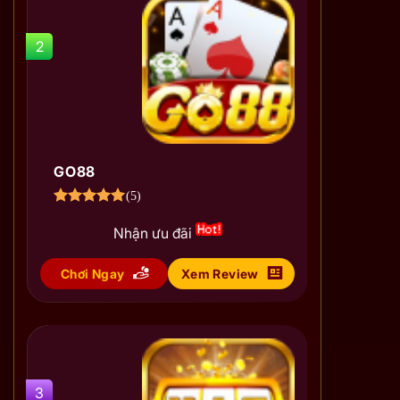
2
GO88
(5)
Nhận ưu đãi
Chơi Ngay
Xem Review
3