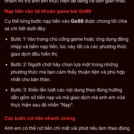
nhằm hỗ trợ anh em thực hiện dễ dàng và đơn giản nhất.
Nạp tiền vào tài khoản game bài Go88
Cụ thể từng bước nạp tiền vào
Go88
được chúng tôi chia
sẻ chi tiết dưới đây:
Bước 1: Vào trang chủ cổng game hoặc ứng dụng đăng
nhập và bấm nạp tiền, lúc này tất cả các phương thức
giao dịch đều hiển thị.
Bước 2: Người chơi hãy chọn lựa một trong những
phương thức mà bạn cảm thấy thuận tiện và phù hợp
nhất cho bản thân.
Bước 3: Điền lần lượt các nội dung theo đúng hướng
dẫn gồm số tiền nạp và mã giao dịch mà anh em vừa
thực hiện sau đó nhấn “Nạp”.
Các bước rút tiền nhanh chóng
Anh em có thể rút tiền chỉ mất vài phút nếu làm theo đúng