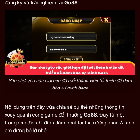
đăng ký và trải nghiệm tại
Go88
.
Sân chơi yêu cầu giới hạn độ tuổi thành viên tối thiểu để đảm
bảo sự minh bạch
Nội dung trên đây vừa chia sẻ cụ thể những thông tin
xoay quanh cổng game đổi thưởng
Go88
. Đây là một
trong các địa chỉ đình đám nhất tại thị trường châu Á, anh
em đừng bỏ lỡ nhé.