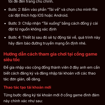
tôi để đến trang chủ chính.
Bước 2: Bấm vào phần “Tải về” và chọn cho mình file
cài đặt thích hợp IOS hoặc Android.
Bước 3: Chấp nhận “Tải xuống” bằng cách đồng ý cài
đặt từ nguồn không xác định
Bước 4: Thiết bị sau đó sẽ tự động tải về, quá trình này
hãy đảm bảo đường truyền mạng ổn định nhé.
Hướng dẫn cách tham gia chơi tại cổng game
siêu tốc
Để gia nhập vào cộng đồng thành viên ở đây anh em cần
biết cách đăng ký và đăng nhập tài khoản với các thao
tác đơn giản, dễ dàng.
Thao tác tạo tài khoản mới
Từng bước đăng ký tài khoản mới ở cổng game đình đám
này chính xác như sau: