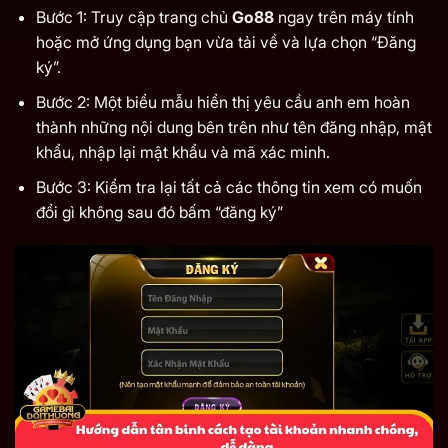
Bước 1: Truy cập trang chủ
Go88
ngay trên máy tính
hoặc mở ứng dụng bạn vừa tải về và lựa chọn “Đăng
ký”.
Bước 2: Một biểu mẫu hiển thị yêu cầu anh em hoàn
thành những nội dung bên trên như tên đăng nhập, mật
khẩu, nhập lại mật khẩu và mã xác minh.
Bước 3: Kiểm tra lại tất cả các thông tin xem có muốn
đổi gì không sau đó bấm “đăng ký”