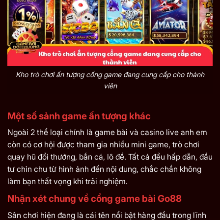
Kho trò chơi ấn tượng cổng game đang cung cấp cho thành
viên
Một số sảnh game ấn tượng khác
Ngoài 2 thể loại chính là game bài và casino live anh em
còn có cơ hội được tham gia nhiều mini game, trò chơi
quay hũ đổi thưởng, bắn cá, lô đề. Tất cả đều hấp dẫn, đầu
tư chỉn chu từ hình ảnh đến nội dung, chắc chắn không
làm bạn thất vọng khi trải nghiệm.
Nhận xét chung về cổng game bài Go88
Sân chơi hiện đang là cái tên nổi bật hàng đầu trong lĩnh