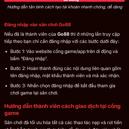
Hướng dẫn tân binh cách tạo tài khoản nhanh chóng, dễ dàng
Đăng nhập vào sân chơi Go88
Nếu đã là thành viên của
Go88
thì ở những lần truy cập
tiếp theo bạn chỉ cần đăng nhập với các bước dưới đây:
Bước 1: Vào website cổng game/app trên di động và
bấm “Đăng nhập”.
Bước 2: Hoàn thành đúng các nội dung liên quan gồm
tên đăng nhập, mật khẩu thành viên và mã xác nhận.
Bước 3: Nhấn chọn đăng nhập để bắt đầu tham gia
chơi game tại sân chơi.
Hướng dẫn thành viên cách giao dịch tại cổng
game
Sân chơi đã tối ưu hóa tất cả các thao tác nạp và rút tiền