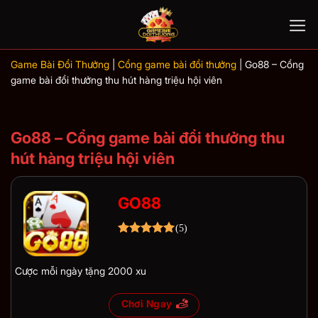
Skip
to
content
Game Bài Đổi Thưởng
|
Cổng game bài đổi thưởng
|
Go88 – Cổng
game bài đổi thưởng thu hút hàng triệu hội viên
Go88 – Cổng game bài đổi thưởng thu
hút hàng triệu hội viên
GO88
(5)
Cược mỗi ngày tặng 2000 xu
Chơi Ngay