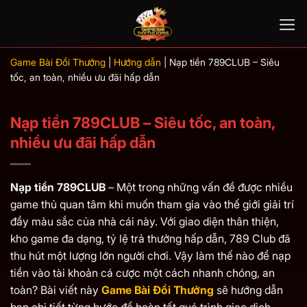
Skip
to
content
Game Bài Đổi Thưởng
|
Hướng dẫn
|
Nạp tiền 789CLUB – Siêu
tốc, an toàn, nhiều ưu đãi hấp dẫn
Nạp tiền 789CLUB – Siêu tốc, an toàn,
nhiều ưu đãi hấp dẫn
Nạp tiền 789CLUB
– Một trong những vấn đề được nhiều
game thủ quan tâm khi muốn tham gia vào thế giới giải trí
đầy màu sắc của nhà cái này. Với giao diện thân thiện,
kho game đa dạng, tỷ lệ trả thưởng hấp dẫn, 789 Club đã
thu hút một lượng lớn người chơi. Vậy làm thế nào để nạp
tiền vào tài khoản cá cược một cách nhanh chóng, an
toàn? Bài viết này
Game Bài Đổi Thưởng
sẽ hướng dẫn